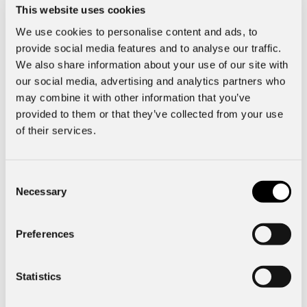
Kontakta säljare
This website uses cookies
We use cookies to personalise content and ads, to
provide social media features and to analyse our traffic.
We also share information about your use of our site with
our social media, advertising and analytics partners who
may combine it with other information that you’ve
Tillbaka till alla erbjudanden
provided to them or that they’ve collected from your use
of their services.
Consent
Necessary
Selection
*Spara minst 40.000 kr avser Edition-version jämfört med
Preferences
motsvarande modell till ordinarie pris, samt jämfört med
ordinarie pris på 3 års serviceavtal. Erbjudandet gäller fram
Statistics
till den 30 juni 2026