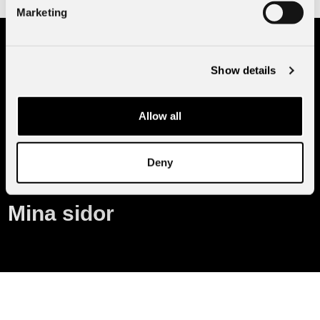
Marketing
Bilar
Show details
Boka tid
Allow all
Borås Bil
Deny
Aktuellt
Mina sidor