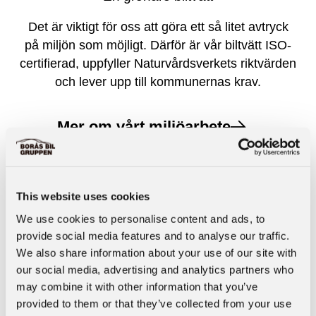
Det är viktigt för oss att göra ett så litet avtryck
på miljön som möjligt. Därför är vår biltvätt ISO-
certifierad, uppfyller Naturvårdsverkets riktvärden
och lever upp till kommunernas krav.
Mer om vårt miljöarbete
This website uses cookies
Tvättabonnemang
We use cookies to personalise content and ads, to
Genom att tvätta bilen regelbundet bibehåller du
provide social media features and to analyse our traffic.
värdet på den bättre. Vi erbjuder ett förmånligt
We also share information about your use of our site with
abonnemang för både privatpersoner och
our social media, advertising and analytics partners who
företag. Välj nivå, betala ett fast lågt månadspris
may combine it with other information that you’ve
och tvätta bilen när det passar dig.
provided to them or that they’ve collected from your use