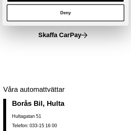
tvättar bilen på Tvätta. I appen Carpay kan du
hålla koll på din bonus och mycket annat som rör
Deny
din bilekonomi.
Skaffa CarPay
Våra automattvättar
Borås Bil, Hulta
Hultagatan 51
Telefon:
033-15 16 00