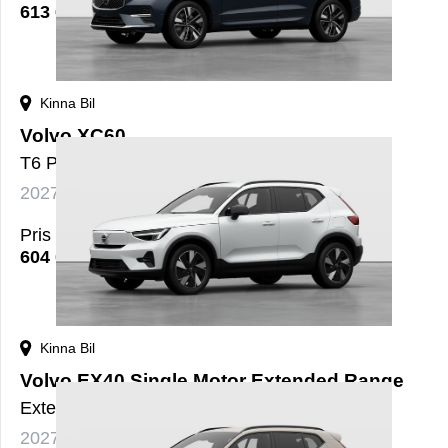
613 600
kr
Kinna Bil
Volvo XC60
T6 Plus Bright Nordic Edition
2027
Bensin+El
Automat
nybil
Pris
604 000
kr
Kinna Bil
Volvo EX40 Single Motor Extended Range
ExtendedRange Plus SE
2027
El
Automat
nybil