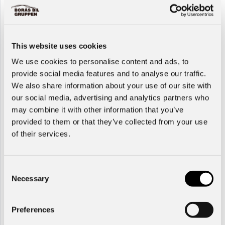
Bogesunds Bil Ulricehamn
This website uses cookies
Volvo XC60
We use cookies to personalise content and ads, to
T6 Plus Dark Nordic Edition
provide social media features and to analyse our traffic.
We also share information about your use of our site with
2027
Bensin+El
Automat
nybil
our social media, advertising and analytics partners who
Pris
may combine it with other information that you’ve
610 000
kr
provided to them or that they’ve collected from your use
of their services.
Bogesunds Bil Ulricehamn
Consent
Necessary
Selection
Volvo XC60
T6 Plus Dark Nordic Edition
Preferences
2027
Bensin+El
Automat
nybil