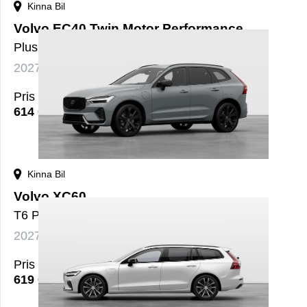
Kinna Bil
Volvo EC40 Twin Motor Performance
PlusBlackSE
2027
El
Automat
nybil
Pris
614 000
kr
Kinna Bil
Volvo XC60
T6 Plus Black Nordic Edition
2027
Bensin+El
Automat
nybil
Pris
619 000
kr