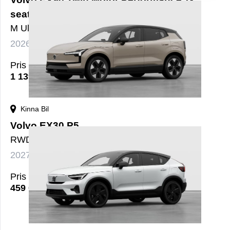
seater
M Ultra Pro Edt 7s
2026
El
Automat
nybil
Pris
1 139 000
kr
Kinna Bil
Volvo EX30 P5
RWD Plus
2027
El
Automat
nybil
Pris
459 000
kr