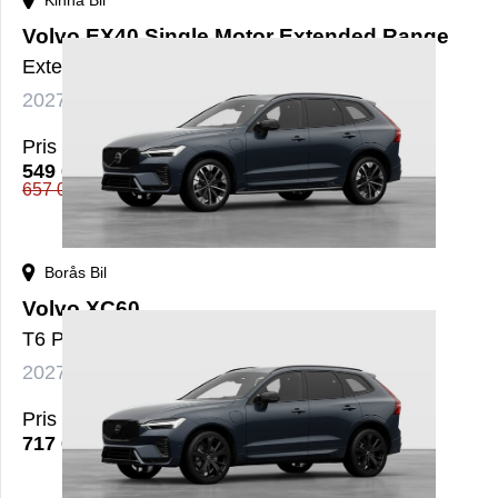
Kinna Bil
Volvo EX40 Single Motor Extended Range
ExtendedRange Plus SE - Demobil
2027
El
Automat
nybil
Pris
549 000
kr
657 091
kr
Borås Bil
Volvo XC60
T6 Plus Dark Nordic Edition
2027
Bensin+El
Automat
nybil
Pris
717 000
kr