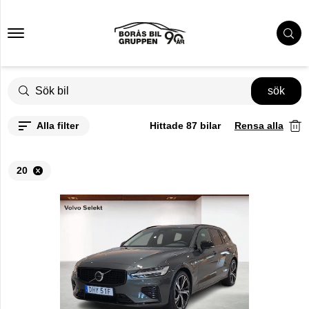
20
Bilmärke
sök
Modell
Alla filter
Hittade
87
bilar
Rensa alla
Årsmodell
20
Pris
Växellåda
Mätarställning