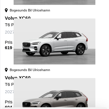
Bogesunds Bil Ulricehamn
Volvo XC60
T6 Plus Black Nordic Edition
2027
Bensin+El
Automat
nybil
Pris
619 000
kr
Bogesunds Bil Ulricehamn
Volvo XC60
T6 Plus Bright Nordic Edition
2027
Bensin+El
Automat
nybil
Pris
604 000
kr