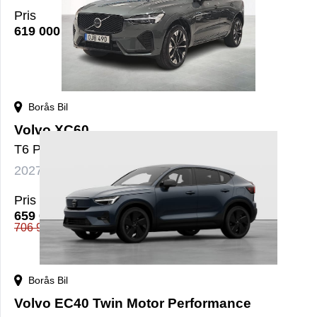
Pris
619 000
kr
Borås Bil
Volvo XC60
T6 Plus Dark Nordic Edition - Demo
2027
Bensin+El
Automat
nybil
Pris
659 000
kr
706 906
kr
Borås Bil
Volvo EC40 Twin Motor Performance