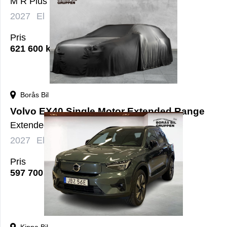
M R Plus Black SE
2027
El
Automat
nybil
Pris
621 600
kr
Borås Bil
Volvo EX40 Single Motor Extended Range
ExtendedRange Plus SE
2027
El
Automat
nybil
Pris
597 700
kr