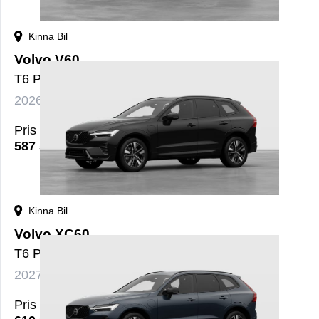
Kinna Bil
Volvo V60
T6 Plus Dark Nordic Edition
2026
Bensin+El
Automat
nybil
Pris
587 500
kr
Kinna Bil
Volvo XC60
T6 Plus Dark Nordic Edition
2027
Bensin+El
Automat
nybil
Pris