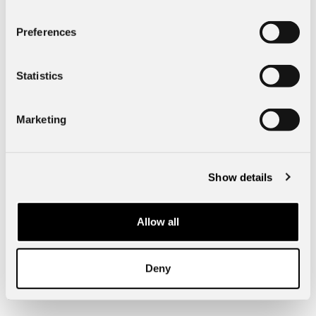
Preferences
Specifik fordonsdata
Statistics
Exteriör
Marketing
Mått & Vikt
Show details
Kinna Bil
Allow all
51123
Kinna
Verkstadsgatan 4
Deny
Telefon:
0320-196 00
info@borasbil.se