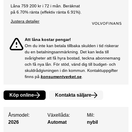
Låna
759 200
kr i
72
i mån. Beräknat
på
6.70
% ränta (effektiv ränta
6.91
%).
Justera detaljer
Att låna kostar pengar!
Om du inte kan betala tillbaka skulden i tid riskerar
du en betalningsanmärkning. Det kan leda till
svårigheter att få hyra bostad, teckna abonnemang
och få nya lån. För stöd, vänd dig till budget- och
skuldrådgivningen i din kommun. Kontaktuppgifter
finns på
konsumentverket.se
.
Köp online
Kontakta säljare
Årsmodel:
Växellåda:
Mil:
2026
Automat
nybil