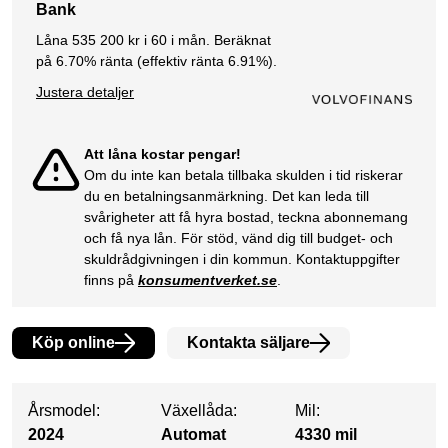
Bank
Låna
535 200
kr i
60
i mån. Beräknat
på
6.70
% ränta (effektiv ränta
6.91
%).
Justera detaljer
Att låna kostar pengar!
Om du inte kan betala tillbaka skulden i tid riskerar
du en betalningsanmärkning. Det kan leda till
svårigheter att få hyra bostad, teckna abonnemang
och få nya lån. För stöd, vänd dig till budget- och
skuldrådgivningen i din kommun. Kontaktuppgifter
finns på
konsumentverket.se
.
Köp online
Kontakta säljare
Årsmodel:
Växellåda:
Mil:
2024
Automat
4330 mil