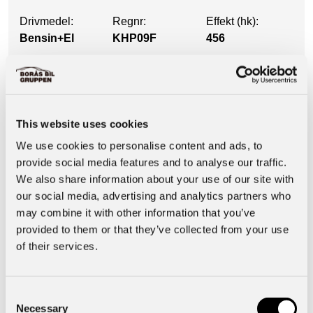
Drivmedel:
Regnr:
Effekt (hk):
Bensin+El
KHP09F
456
Utrustning
This website uses cookies
Säkerhet & Trygghet
We use cookies to personalise content and ads, to
provide social media features and to analyse our traffic.
We also share information about your use of our site with
Interiör
our social media, advertising and analytics partners who
may combine it with other information that you’ve
provided to them or that they’ve collected from your use
Basuppgifter
of their services.
Motor & Prestanda
Consent
Necessary
Selection