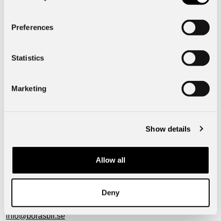
Funktioner
Preferences
Specifik fordonsdata
Statistics
Exteriör
Marketing
Mått & Vikt
Show details
Borås Bil, Hulta
Allow all
50750
Borås
Hultagatan 51
Deny
Telefon:
033-15 16 00
info@borasbil.se