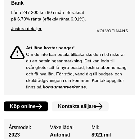
Bank
Låna
247 200
kr i
60
i mån. Beräknat
på
6.70
% ränta (effektiv ränta
6.91
%).
Justera detaljer
Att låna kostar pengar!
Om du inte kan betala tillbaka skulden i tid riskerar
du en betalningsanmärkning. Det kan leda till
svårigheter att få hyra bostad, teckna abonnemang
och få nya lån. För stöd, vänd dig till budget- och
skuldrådgivningen i din kommun. Kontaktuppgifter
finns på
konsumentverket.se
.
Köp online
Kontakta säljare
Årsmodel:
Växellåda:
Mil:
2023
Automat
8921 mil