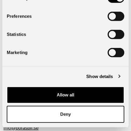
Funktioner
Preferences
Specifik fordonsdata
Statistics
Exteriör
Marketing
Mått & Vikt
Show details
Borås Bil, Hulta
Allow all
50750
Borås
Hultagatan 51
Deny
Telefon:
033-15 16 00
info@borasbil.se