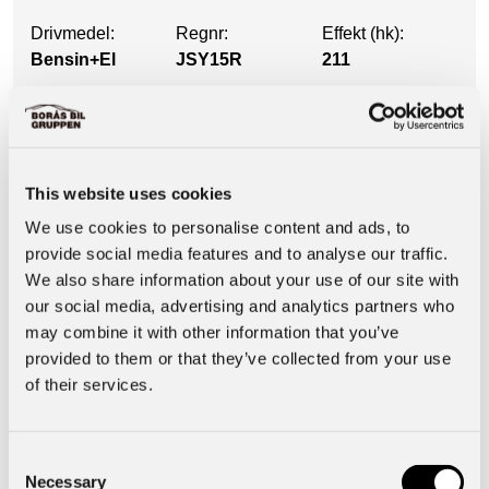
Drivmedel:
Regnr:
Effekt (hk):
Bensin+El
JSY15R
211
Utrustning
This website uses cookies
Säkerhet & Trygghet
We use cookies to personalise content and ads, to
provide social media features and to analyse our traffic.
We also share information about your use of our site with
Motor & Prestanda
our social media, advertising and analytics partners who
may combine it with other information that you’ve
provided to them or that they’ve collected from your use
Basuppgifter
of their services.
Interiör
Consent
Necessary
Selection