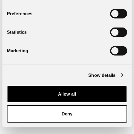
Preferences
Specifik fordonsdata
Statistics
Exteriör
Marketing
Mått & Vikt
Show details
Borås Bil, Hulta
Allow all
50750
Borås
Hultagatan 51
Deny
Telefon:
033-15 16 00
info@borasbil.se