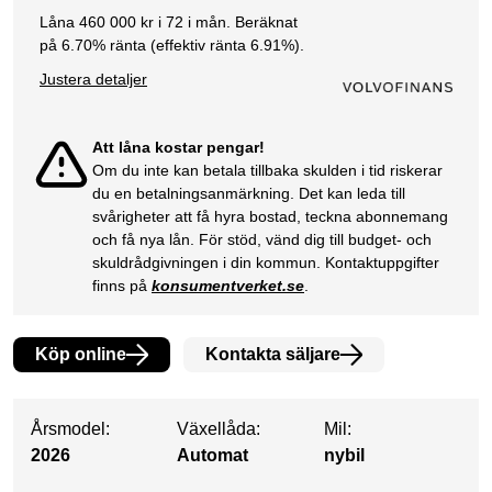
Låna
460 000
kr i
72
i mån. Beräknat
på
6.70
% ränta (effektiv ränta
6.91
%).
Justera detaljer
Att låna kostar pengar!
Om du inte kan betala tillbaka skulden i tid riskerar
du en betalningsanmärkning. Det kan leda till
svårigheter att få hyra bostad, teckna abonnemang
och få nya lån. För stöd, vänd dig till budget- och
skuldrådgivningen i din kommun. Kontaktuppgifter
finns på
konsumentverket.se
.
Köp online
Kontakta säljare
Årsmodel:
Växellåda:
Mil:
2026
Automat
nybil