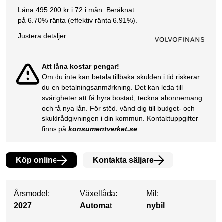
Låna
495 200
kr i
72
i mån. Beräknat
på
6.70
% ränta (effektiv ränta
6.91
%).
Justera detaljer
Att låna kostar pengar!
Om du inte kan betala tillbaka skulden i tid riskerar
du en betalningsanmärkning. Det kan leda till
svårigheter att få hyra bostad, teckna abonnemang
och få nya lån. För stöd, vänd dig till budget- och
skuldrådgivningen i din kommun. Kontaktuppgifter
finns på
konsumentverket.se
.
Köp online
Kontakta säljare
Årsmodel:
Växellåda:
Mil:
2027
Automat
nybil