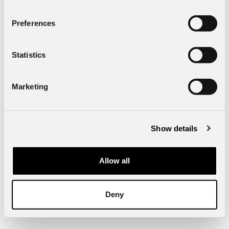
Preferences
Specifik fordonsdata
Statistics
Mått & Vikt
Marketing
Exteriör
Show details
Kinna Bil
Allow all
51123
Kinna
Verkstadsgatan 4
Deny
Telefon:
0320-196 00
info@borasbil.se