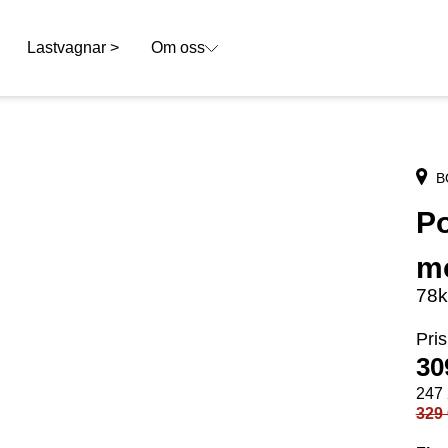
Lastvagnar >
Om oss
B
Po
m
78k
Pris
30
247
329