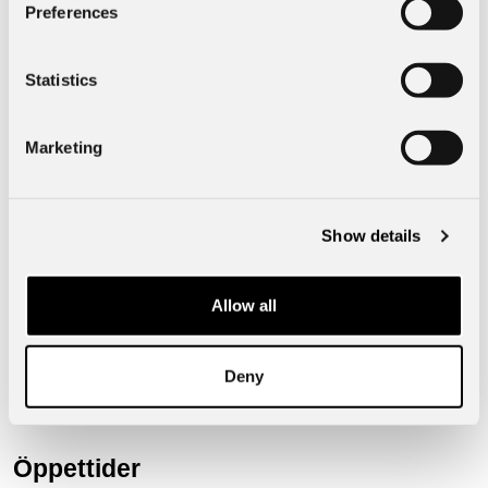
Preferences
Mått & Vikt
Statistics
Exteriör
Marketing
Show details
Borås Bil, Hulta
50750
Borås
Allow all
Hultagatan 51
Telefon:
033-15 16 00
Deny
info@borasbil.se
Öppettider