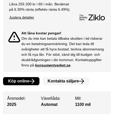
Låna
255 200
kr i
60
i mån. Beräknat
på
6.30
% ränta (effektiv ränta
6.49
%).
Justera detaljer
Att låna kostar pengar!
Om du inte kan betala tillbaka skulden i tid riskerar
du en betalningsanmärkning. Det kan leda till
svårigheter att få hyra bostad, teckna abonnemang
och få nya lån. För stöd, vänd dig till budget- och
skuldrådgivningen i din kommun. Kontaktuppgifter
finns på
konsumentverket.se
.
Köp online
Kontakta säljare
Årsmodel:
Växellåda:
Mil:
2025
Automat
1100 mil