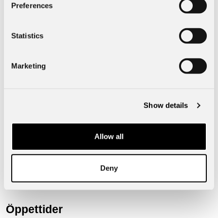
Preferences
Mått & Vikt
Statistics
Exteriör
Marketing
Show details
Borås Bil, Hulta
50750
Borås
Allow all
Hultagatan 51
Telefon:
033-15 16 00
Deny
info@borasbil.se
Öppettider