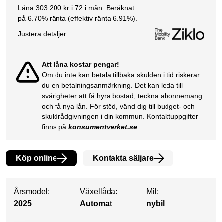
Låna
303 200
kr i
72
i mån. Beräknat
på
6.70
% ränta (effektiv ränta
6.91
%).
Justera detaljer
Att låna kostar pengar!
Om du inte kan betala tillbaka skulden i tid riskerar
du en betalningsanmärkning. Det kan leda till
svårigheter att få hyra bostad, teckna abonnemang
och få nya lån. För stöd, vänd dig till budget- och
skuldrådgivningen i din kommun. Kontaktuppgifter
finns på
konsumentverket.se
.
Köp online
Kontakta säljare
Årsmodel:
Växellåda:
Mil:
2025
Automat
nybil