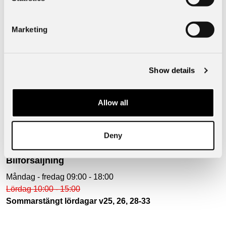
Marketing
Borås Bil, Hulta
50750
Borås
Hultagatan 51
Show details
Telefon:
033-15 16 00
info@borasbil.se
Allow all
Deny
Öppettider
Bilförsäljning
Måndag - fredag 09:00 - 18:00
Lördag 10:00 - 15:00
Sommarstängt lördagar v25, 26, 28-33