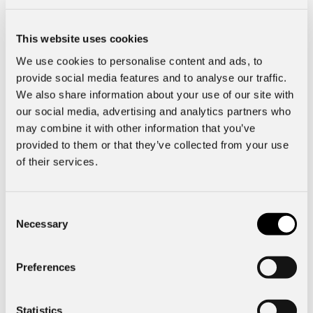
Säkerhet & Trygghet
This website uses cookies
We use cookies to personalise content and ads, to
Motor & Prestanda
provide social media features and to analyse our traffic.
We also share information about your use of our site with
Interiör
our social media, advertising and analytics partners who
may combine it with other information that you’ve
provided to them or that they’ve collected from your use
Basuppgifter
of their services.
Funktioner
Consent
Necessary
Selection
Mått & Vikt
Preferences
Exteriör
Statistics