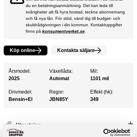
du en betalningsanmärkning. Det kan leda till
svårigheter att få hyra bostad, teckna abonnemang
och få nya lån. För stöd, vänd dig till budget- och
skuldrådgivningen i din kommun. Kontaktuppgifter
finns på
konsumentverket.se
.
Köp online
Kontakta säljare
Årsmodel:
Växellåda:
Mil:
2025
Automat
1101 mil
Drivmedel:
Regnr:
Effekt (hk):
Bensin+El
JBN85Y
349
Utrustning