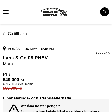
Gå tillbaka
BORÅS
04 MAY
10:48 AM
Lynk & Co 08 PHEV
More
Pris
549 000
kr
439 200
kr exkl. moms
559 000
kr
Finansierings- och ägandealternativ
Att låna kostar pengar!
Om du inte kan betala tillbaka skulden i tid riskerar