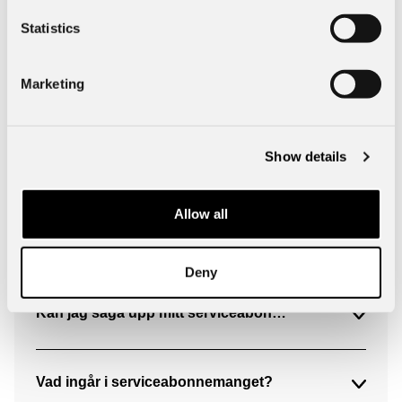
Frågor och svar om serviceabonnemang
Statistics
Marketing
Jag vill teckna serviceabonnemang, hur gör jag?
Show details
Är serviceabonnemanget bindande?
Allow all
Vad händer om jag säljer bilen?
Deny
Kan jag säga upp mitt serviceabonnemang?
Vad ingår i serviceabonnemanget?