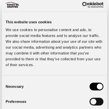
Tvätta Tvättabonnemang Silver 299 kr/mån
This website uses cookies
Kamrems- och vattenpumpsbyte fr 445 kr/mån
We use cookies to personalise content and ads, to
provide social media features and to analyse our traffic.
We also share information about your use of our site with
Byte växellådsolja fr 56 kr/mån
our social media, advertising and analytics partners who
may combine it with other information that you’ve
provided to them or that they’ve collected from your use
Hyrbil i samband med service 50 kr/mån
of their services.
Consent
Däckhotell inkl hjulskifte 140 kr/mån
Necessary
Selection
Preferences