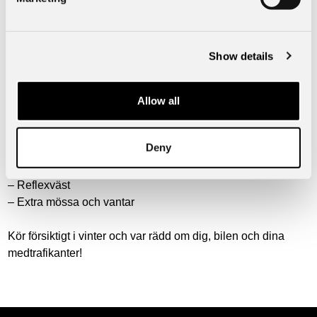
att de inte fryser.
– En extra lång motorvärmarsladd kan vara praktiskt.
– Startbooster, en uppladdningsbar batterikälla som du
Show details
laddar med ström. Den läggs i bilen med kablar som passar
bilbatteriet.
Allow all
Bra saker att ha i bilen:
– En ihopfällbar spade
Deny
– Bogserlina
– Startkablar
– Reflexväst
– Extra mössa och vantar
Kör försiktigt i vinter och var rädd om dig, bilen och dina
medtrafikanter!