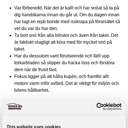
Var förberedd. När det är kallt och har snöat så ta på
dig handskarna innan du går ut. Om du dagen innan
har lagt en rejäl borste med isskrapa på förarsätet så
vet du var du har den.
Ta bort snö från alla bilrutor och även från taket. Det
är faktiskt olagligt att köra med för mycket snö på
taket.
Har du dessutom varit förutseende och fällt upp
torkarbladen så slipper du hacka loss och förstöra
dem när de frusit fast.
Fokus ligger på att hålla kupén, och framför allt
motorn varm inför avfärd. Det är viktigt för miljön och
bilens hållbarhet.
På Borås Bil gruppen säljer vi motor- och kupévärmare,
men också batteriladdare vilket kan vara bra att ha om du
This website uses cookies