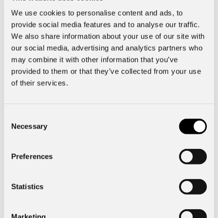
kör kortare sträckor.
We use cookies to personalise content and ads, to
provide social media features and to analyse our traffic.
– Dagens bilar har så mycket elektronik som drar ström. Det
We also share information about your use of our site with
är GPS, AC, bränsledriven värmare och annat. Kör du då
our social media, advertising and analytics partners who
korta sträckor på vintern så tär det på batteriet och det
may combine it with other information that you’ve
tappar effekt, då kan det vara jättebra med en batteriladdare.
provided to them or that they’ve collected from your use
of their services.
När mörkret faller på kan det vara bra att montera extraljus
på bilen på grund av långa mörka körsträckor. Har man
redan extraljus kan det även vara bra att se över dem så de
Consent
fungerar som de ska och att glödlamporna är hela.
Necessary
Selection
– Kolla så att de är fria från sprickor och rengör dem
Preferences
från sommarens insekter.
Roberts tips för att underlätta vinterfärden
Statistics
– Låser du upp bilen med nyckel så förbered med låsolja.
Marketing
– Stryk listskydd i form av en silikonvätska på dörrlisterna så