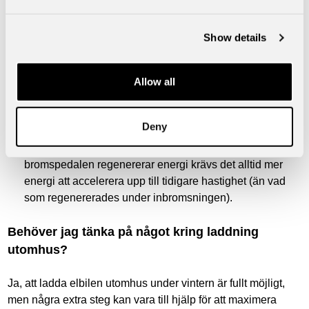
använda dessa istället för att värma upp hela bilen.
Använd enpedalsläget på rätt sätt
Show details
Det så kallade One Pedal Drive-läget (regenererande
bromsning) är en bekväm och energieffektiv funktion vid
Allow all
körning i stadsmiljö och i lägre hastigheter.
Men vid körning i högre hastigheter, som på motorväg,
bör du inte ha One Pedal Drive-läget aktiverat. Då är det
Deny
istället mer energieffektivt att frirulla och försöka undvika
onödiga inbromsningar. Även om bromsning med
bromspedalen regenererar energi krävs det alltid mer
energi att accelerera upp till tidigare hastighet (än vad
som regenererades under inbromsningen).
Behöver jag tänka på något kring laddning
utomhus?
Ja, att ladda elbilen utomhus under vintern är fullt möjligt,
men några extra steg kan vara till hjälp för att maximera