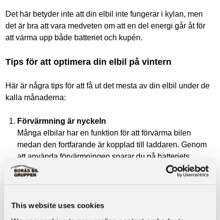
Det här betyder inte att din elbil inte fungerar i kylan, men
det är bra att vara medveten om att en del energi går åt för
att värma upp både batteriet och kupén.
Tips för att optimera din elbil på vintern
Här är några tips för att få ut det mesta av din elbil under de
kalla månaderna:
Förvärmning är nyckeln
Många elbilar har en funktion för att förvärma bilen
medan den fortfarande är kopplad till laddaren. Genom
att använda förvärmningen sparar du på batteriets
kapacitet, eftersom energin till uppvärmningen kommer
från elnätet istället för batteriet. På så vis har du en varm
bil att sätta dig i och maximal räckvidd när du börjar köra.
Ladda ofta och planera laddningen
This website uses cookies
Vid kalla temperaturer är det en god idé att ladda bilen