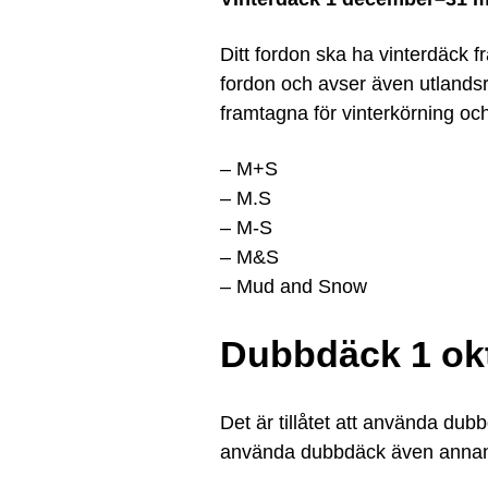
Ditt fordon ska ha vinterdäck f
fordon och avser även utlandsr
framtagna för vinterkörning oc
– M+S
– M.S
– M-S
– M&S
– Mud and Snow
Dubbdäck 1 okt
Det är tillåtet att använda dub
använda dubbdäck även annan 