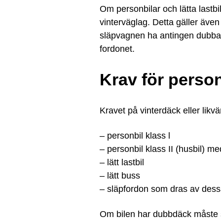
Om personbilar och lätta lastb
vinterväglag. Detta gäller äve
släpvagnen ha antingen dubbad
fordonet.
Krav för person
Kravet på vinterdäck eller likvä
– personbil klass l
– personbil klass II (husbil) me
– lätt lastbil
– lätt buss
– släpfordon som dras av dess
Om bilen har dubbdäck måste 