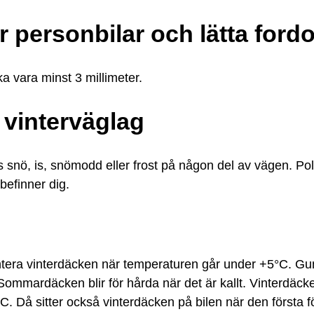
 personbilar och lätta ford
a vara minst 3 millimeter.
 vinterväglag
ns snö, is, snömodd eller frost på någon del av vägen. Po
befinner dig.
ontera vinterdäcken när temperaturen går under +5°C. G
ommardäcken blir för hårda när det är kallt. Vinterdäcken
. Då sitter också vinterdäcken på bilen när den första 