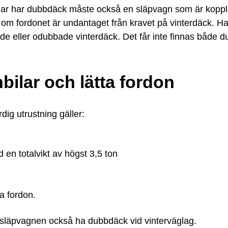
ilar har dubbdäck måste också en släpvagn som är koppla
n om fordonet är undantaget från kravet på vinterdäck. H
e eller odubbade vinterdäck. Det får inte finnas både
bilar och lätta fordon
rdig utrustning gäller:
d en totalvikt av högst 3,5 ton
a fordon.
släpvagnen också ha dubbdäck vid vinterväglag.