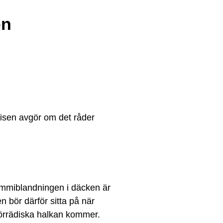
on
lisen avgör om det råder
ummiblandningen i däcken är
 bör därför sitta på när
förrädiska halkan kommer.