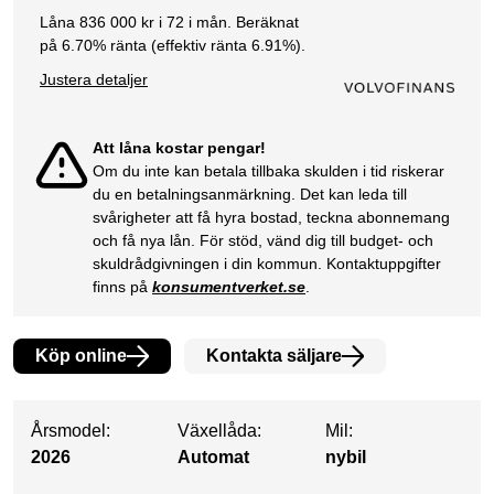
Låna
836 000
kr i
72
i mån. Beräknat
på
6.70
% ränta (effektiv ränta
6.91
%).
Justera detaljer
Att låna kostar pengar!
Om du inte kan betala tillbaka skulden i tid riskerar
du en betalningsanmärkning. Det kan leda till
svårigheter att få hyra bostad, teckna abonnemang
och få nya lån. För stöd, vänd dig till budget- och
skuldrådgivningen i din kommun. Kontaktuppgifter
finns på
konsumentverket.se
.
Köp online
Kontakta säljare
Årsmodel:
Växellåda:
Mil:
2026
Automat
nybil