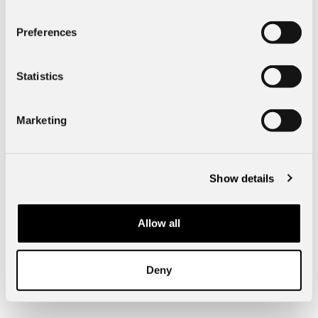
Preferences
Specifik fordonsdata
Statistics
Mått & Vikt
Marketing
Exteriör
Show details
Kinna Bil
Allow all
51123
Kinna
Verkstadsgatan 4
Deny
Telefon:
0320-196 00
info@borasbil.se