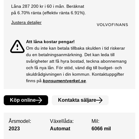
Låna
287 200
kr i
60
i mån. Beräknat
på
6.70
% ränta (effektiv ränta
6.91
%).
Justera detaljer
Att låna kostar pengar!
Om du inte kan betala tillbaka skulden i tid riskerar
du en betalningsanmärkning. Det kan leda till
svårigheter att få hyra bostad, teckna abonnemang
och få nya lån. För stöd, vänd dig till budget- och
skuldrådgivningen i din kommun. Kontaktuppgifter
finns på
konsumentverket.se
.
Köp online
Kontakta säljare
Årsmodel:
Växellåda:
Mil:
2023
Automat
6066 mil