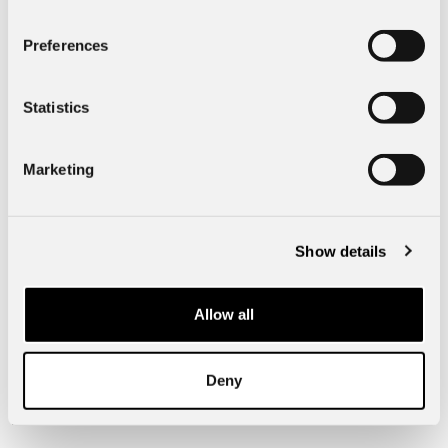
Preferences
Specifik fordonsdata
Statistics
Exteriör
Marketing
Mått & Vikt
Show details
Borås Bil, Hulta
Allow all
50750
Borås
Hultagatan 51
Deny
Telefon:
033-15 16 00
info@borasbil.se