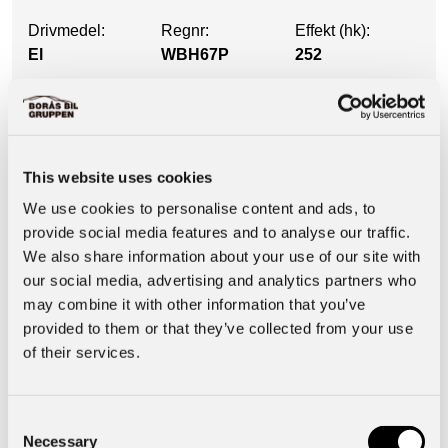
Drivmedel:
Regnr:
Effekt (hk):
El
WBH67P
252
Utrustning
This website uses cookies
Säkerhet & Trygghet
We use cookies to personalise content and ads, to
provide social media features and to analyse our traffic.
We also share information about your use of our site with
Motor & Prestanda
our social media, advertising and analytics partners who
may combine it with other information that you’ve
provided to them or that they’ve collected from your use
Interiör
of their services.
Basuppgifter
Consent
Necessary
Selection