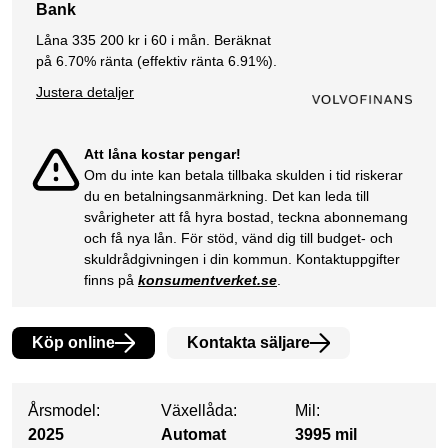
Bank
Låna
335 200
kr i
60
i mån. Beräknat
på
6.70
% ränta (effektiv ränta
6.91
%).
Justera detaljer
Att låna kostar pengar!
Om du inte kan betala tillbaka skulden i tid riskerar
du en betalningsanmärkning. Det kan leda till
svårigheter att få hyra bostad, teckna abonnemang
och få nya lån. För stöd, vänd dig till budget- och
skuldrådgivningen i din kommun. Kontaktuppgifter
finns på
konsumentverket.se
.
Köp online
Kontakta säljare
Årsmodel:
Växellåda:
Mil:
2025
Automat
3995 mil