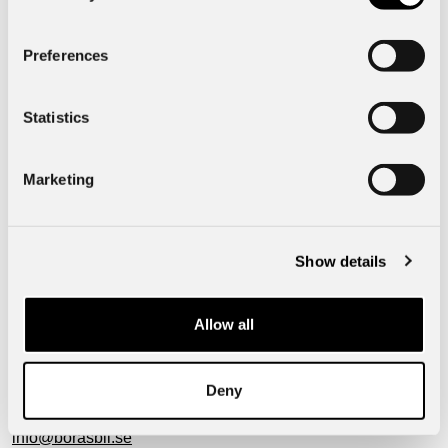
Funktioner
Preferences
Specifik fordonsdata
Statistics
Exteriör
Marketing
Mått & Vikt
Show details
Kinna Bil
Allow all
51123
Kinna
Verkstadsgatan 4
Deny
Telefon:
0320-196 00
info@borasbil.se