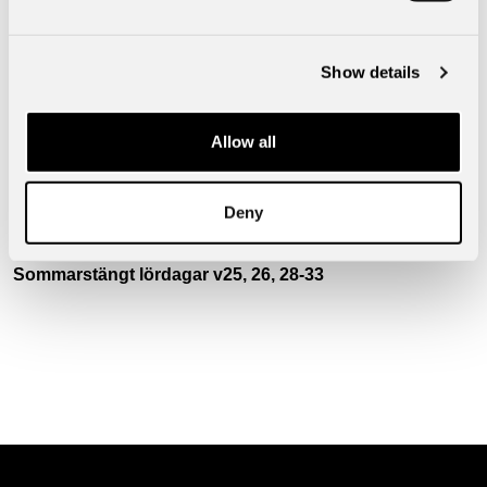
Telefon:
0320-196 00
info@borasbil.se
Show details
Öppettider
Allow all
Bilförsäljning
Deny
Måndag - fredag 09:00 - 18:00
Lördag 10:00 - 15:00
Sommarstängt lördagar v25, 26, 28-33