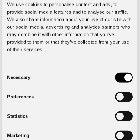
Interiör
We use cookies to personalise content and ads, to
provide social media features and to analyse our traffic.
We also share information about your use of our site with
Funktioner
our social media, advertising and analytics partners who
may combine it with other information that you’ve
provided to them or that they’ve collected from your use
Specifik fordonsdata
of their services.
Mått & Vikt
Consent
Necessary
Selection
Exteriör
Preferences
Kinna Bil
Statistics
51123
Kinna
Marketing
Verkstadsgatan 4