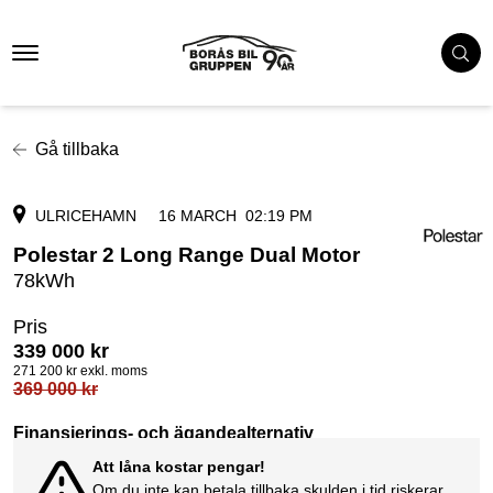
Gå tillbaka
ULRICEHAMN
16 MARCH
02:19 PM
Polestar 2 Long Range Dual Motor
78kWh
Pris
339 000
kr
271 200
kr exkl. moms
369 000
kr
Finansierings- och ägandealternativ
Att låna kostar pengar!
Om du inte kan betala tillbaka skulden i tid riskerar