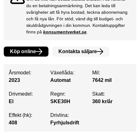
du en betalningsanmärkning. Det kan leda till
svårigheter att få hyra bostad, teckna abonnemang
och få nya lån. För stöd, vänd dig till budget- och
skuldrådgivningen i din kommun. Kontaktuppgifter
finns på
konsumentverket.se
.
Köp online
Kontakta säljare
Årsmodel:
Växellåda:
Mil:
2023
Automat
7642 mil
Drivmedel:
Regnr:
Skatt:
El
SKE30H
360 kr/år
Effekt (hk):
Drivlina:
408
Fyrhjulsdrift