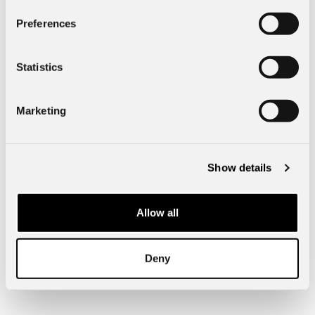
Preferences
Specifik fordonsdata
Statistics
Exteriör
Marketing
Dimensioner & Vikt
Show details
Bogesunds Bil Ulricehamn
Allow all
52325
Ulricehamn
Falköpingsvägen 10
Telefon:
0321-277 00
Deny
info@borasbil.se