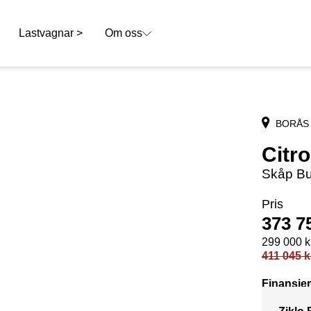
Lastvagnar >
Om oss
BORÅS
Citr
Skåp Bu
Pris
373 7
299 000
k
411 045
k
Finansier