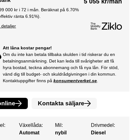
 Bank
5 055
kr/mån
99 000
kr i
72
i mån. Beräknat på
6.70
%
effektiv ränta
6.91
%).
 detaljer
Att låna kostar pengar!
Om du inte kan betala tillbaka skulden i tid riskerar du en
betalningsanmärkning. Det kan leda till svårigheter att få
hyra bostad, teckna abonnemang och få nya lån. För stöd,
vänd dig till budget- och skuldrådgivningen i din kommun.
Kontaktuppgifter finns på
konsumentverket.se
.
nline
Kontakta säljare
el:
Växellåda:
Mil:
Drivmedel:
Automat
nybil
Diesel