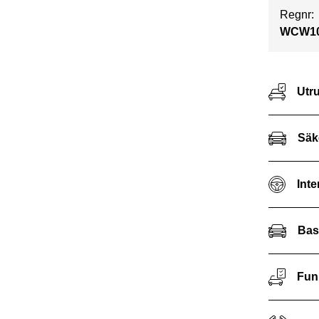
Regnr:
WCW1
Utr
Säk
Inte
Bas
Fun