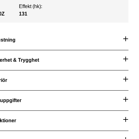
Effekt (hk):
0Z
131
ustning
erhet & Trygghet
riör
uppgifter
ktioner