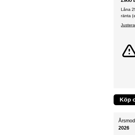
Ziklo
Låna
2
ränta (
Justera
Köp o
Årsmod
2026