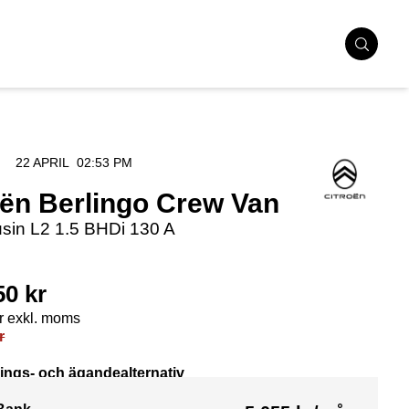
22 APRIL
02:53 PM
oën Berlingo Crew Van
sin L2 1.5 BHDi 130 A
50
kr
r exkl. moms
r
ings- och ägandealternativ