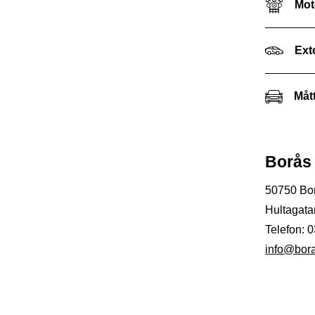
Mot
Ext
Mått
Borås 
50750
Bo
Hultagata
Telefon:
0
info@bora